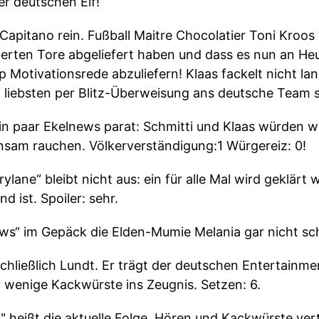
er deutschen Elf!
Capitano rein. Fußball Maitre Chocolatier Toni Kroos 
erten Tore abgeliefert haben und dass es nun an Heuf
Motivationsrede abzuliefern! Klaas fackelt nicht lan
 liebsten per Blitz-Überweisung ans deutsche Team sc
in paar Ekelnews parat: Schmitti und Klaas würden w
insam rauchen. Völkerverständigung:1 Würgereiz: 0!
ane“ bleibt nicht aus: ein für alle Mal wird geklärt w
d ist. Spoiler: sehr.
ews“ im Gepäck die Elden-Mumie Melania gar nicht 
schließlich Lundt. Er trägt der deutschen Entertainm
 wenige Kackwürste ins Zeugnis. Setzen: 6.
!" heißt die aktuelle Folge. Hören und Kackwürste vert