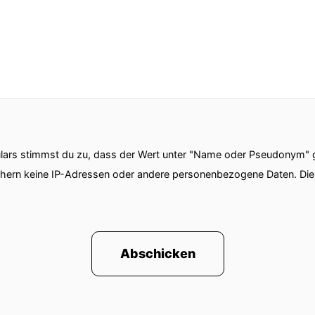
isschen aus wie die Ergebnisse der Europawahl. Von 
ht passieren.
 nach dem anderen.
ars stimmst du zu, dass der Wert unter "Name oder Pseudonym" ge
 anderen.
chern keine IP-Adressen oder andere personenbezogene Daten. D
ch da. Das tut mir leid. Nein, das meine ich so nicht.
 Hessen gern.
Abschicken
ieben.