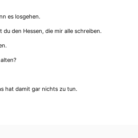
ann es losgehen.
du den Hessen, die mir alle schreiben.
en.
alten?
 hat damit gar nichts zu tun.
.
 ähnlich wie Hund. Oder so ähnlich wie.